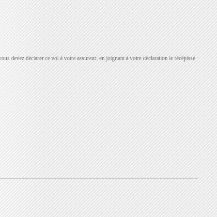
ous devez déclarer ce vol à votre assureur, en joignant à votre déclaration le récépissé