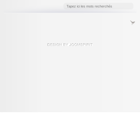
Console de débogage Joomla!
Session