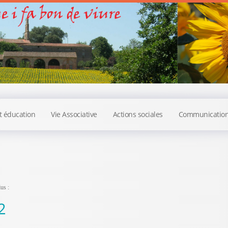
t éducation
Vie Associative
Actions sociales
Communicatio
us :
2