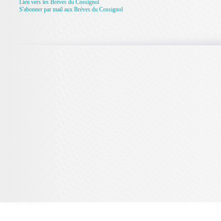
Lien vers les Brèves du Cossignol
S'abonner par mail aux Bréves du Cossignol
Console de débogage Joomla!