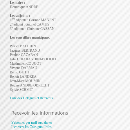
Le maire :
Dominique ANDRE
Les adjoints :
ère
1
adjointe : Corinne MANENT
e
2
adjoint :
Gabriel CAMUS
e
3
adjointe :
Christine CASSAN
Les conseillers municipaux :
Patrice BACCHIN
Jacques BERTRAND
Pauline CAZABAN
Julie CHIARANDINI-BOLIOLI
Maximilien COUGOT
Viviane DARMAU
Bernd GUTH
Benoît LANDREA
Jean-Marc MOUMIN
Régine ANDRE-OBRECHT
Sylvie SCHMIT
Liste des Délégués et Référents
Recevoir
les informations
S'abonner par mail aux alertes
Lien vers les Cossignol Infos