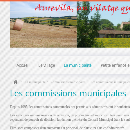
Accueil
Le village
La municipalité
Petite enfance e
La municipalité
Commissions municipales
Les commissions municipales
Les commissions municipales
Depuis 1995, les commissions communales ont permis aux administrés qui le souhaitaient 
Ces structures ont une mission de réflexion, de proposition et sont consultées pour avis. 
cependant de pouvoir de décision, la réunion plénière du Conseil Municipal étant la seule
Elles sont composées d'un animateur élu principal, de plusieurs élus et d'administrés.