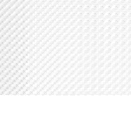
Console de débogage Joomla!
Session
Profil d'information