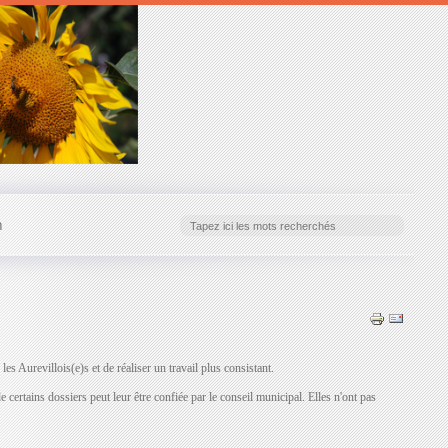
n
 Aurevillois(e)s et de réaliser un travail plus consistant.
 certains dossiers peut leur être confiée par le conseil municipal. Elles n'ont pas