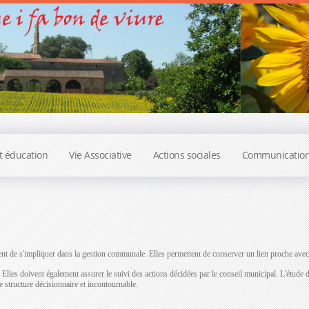
t éducation
Vie Associative
Actions sociales
Communicatio
de s'impliquer dans la gestion communale. Elles permettent de conserver un lien proche avec les
Elles doivent également assurer le suivi des actions décidées par le conseil municipal. L'étude de
 structure décisionnaire et incontournable.