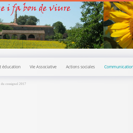
t éducation
Vie Associative
Actions sociales
Communicatio
 du cossignol 2017