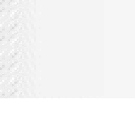
Console de débogage Joomla!
Session
Profil d'information